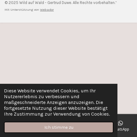
n
o
h
© 2025 Wild auf Wald - Gertrud Duwe. Alle Rechte vorbehalten.“
s
u
a
Mit Unterstützung von
Webador
t
T
t
a
u
s
g
b
A
r
e
p
a
p
m
Diese Website verwendet Cookies, um Ihr
Nutzererlebnis zu verbessern und
maßgeschneiderte Anzeigen anzuzeigen. Die
fortgesetzte Nutzung dieser Website bestätigt
Ihre Zustimmung zur Verwendung von Cookies.
Ich stimme zu
E-Mail
Telefon
Karte
Instagram
WhatsApp