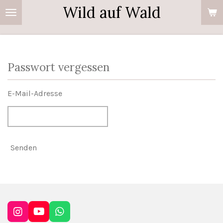
Wild auf Wald
Zum
Hauptinhalt
springen
Passwort vergessen
E-Mail-Adresse
Senden
I
Y
W